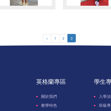
«
1
2
3
英格蘭專區
學生
關於我們
入學須
教學特色
班級專