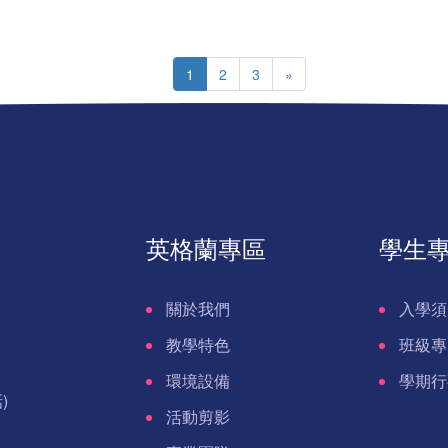
1
2
3
»
英格蘭專區
學生
關於我們
入學須
教學特色
班級專
環境設備
學期行
)
活動剪影