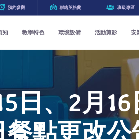
預約參觀
聯絡英格蘭
班級專區
須知
教學特色
環境設備
活動剪影
安
15日、2月16
日餐點更改公