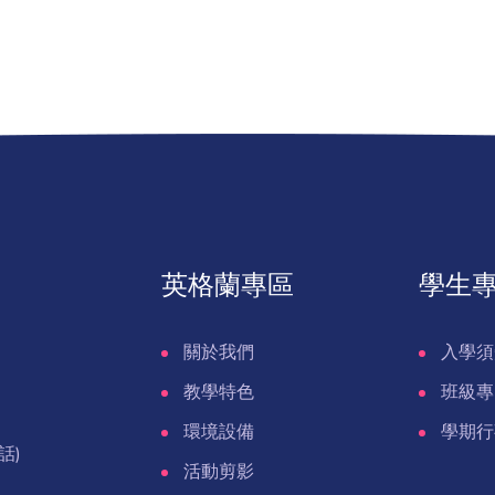
英格蘭專區
學生
關於我們
入學須
教學特色
班級專
環境設備
學期行
話)
活動剪影