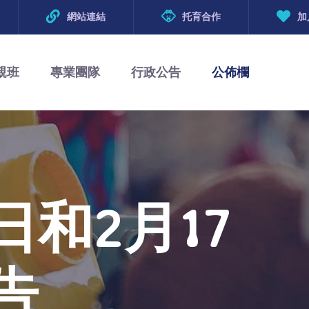
網站連結
托育合作
加
親班
專業團隊
行政公告
公佈欄
日和2月17
告