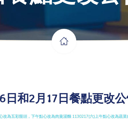
月16日和2月17日餐點更改
五)上午點心改為五彩饅頭，下午點心改為肉羹湯麵 1130217(六)上午點心