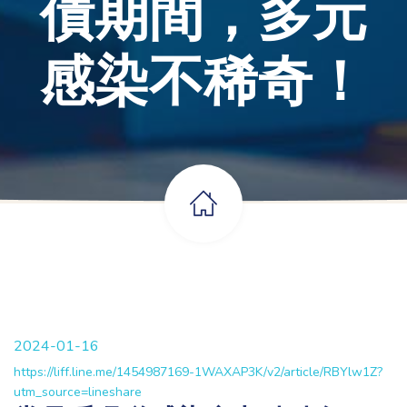
債期間，多元
感染不稀奇！
2024-01-16
https://liff.line.me/1454987169-1WAXAP3K/v2/article/RBYlw1Z?
utm_source=lineshare